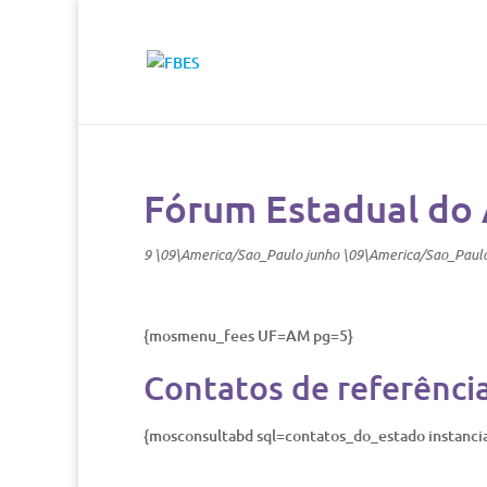
Fórum Estadual do
9 \09\America/Sao_Paulo junho \09\America/Sao_Paul
{mosmenu_fees UF=AM pg=5}
Contatos de referênci
{mosconsultabd sql=contatos_do_estado instanc