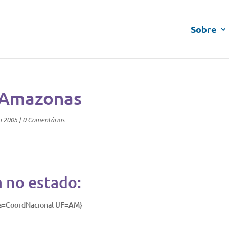
Sobre
 Amazonas
o 2005
|
0 Comentários
a no estado:
ia=CoordNacional UF=AM}