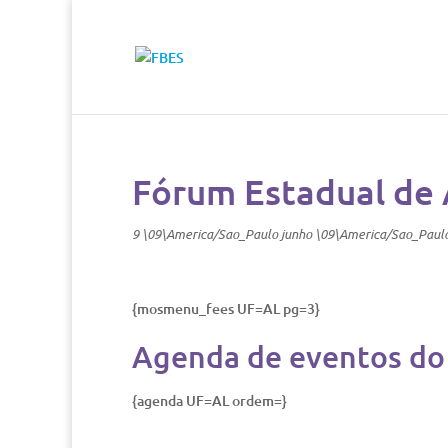
Fórum Estadual de
9 \09\America/Sao_Paulo junho \09\America/Sao_Paul
{mosmenu_fees UF=AL pg=3}
Agenda de eventos do
{agenda UF=AL ordem=}