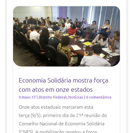
Economia Solidária mostra força
com atos em onze estados
9.maio.17
|
Distrito Federal
,
Notícias
| 6 comentários
Onze atos estaduais marcaram esta
terça (9/5), primeiro dia da 21ª reunião do
Conselho Nacional de Economia Solidária
(CNES). A mobilização revelou a força